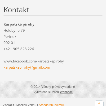
Kontakt
Karpatské pirohy
Holubyho 79
Pezinok
902 01
+421 905 828 226
www.facebook.com/karpatskepirohy
karpatsk
epirohy@
gmail.co
m
© 2014 Všetky práva vyhradené.
Vytvorené službou
Webnode
Zobraziť:
Mobilnú verziu
|
Štandardnú verziu