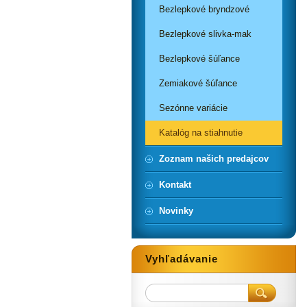
Bezlepkové bryndzové
Bezlepkové slivka-mak
Bezlepkové šúľance
Zemiakové šúľance
Sezónne variácie
Katalóg na stiahnutie
Zoznam našich predajcov
Kontakt
Novinky
Vyhľadávanie