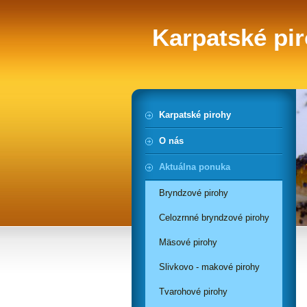
Karpatské pi
Karpatské pirohy
O nás
Aktuálna ponuka
Bryndzové pirohy
Celozrnné bryndzové pirohy
Mäsové pirohy
Slivkovo - makové pirohy
Tvarohové pirohy