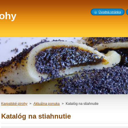
rohy
Úvodná stránka
Karpatské pirohy
>
Aktuálna ponuka
>
Katalóg na stiahnutie
Katalóg na stiahnutie