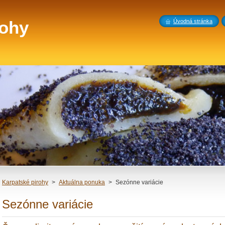
rohy
Úvodná stránka
Karpatské pirohy
>
Aktuálna ponuka
>
Sezónne variácie
Sezónne variácie