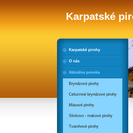
Karpatské pi
Karpatské pirohy
O nás
Aktuálna ponuka
Bryndzové pirohy
Celozrnné bryndzové pirohy
Mäsové pirohy
Slivkovo - makové pirohy
Tvarohové pirohy