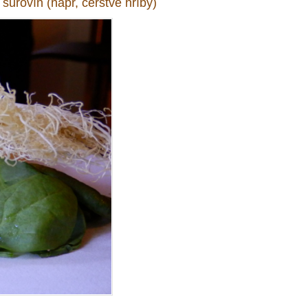
urovín (napr, čerstvé hríby)