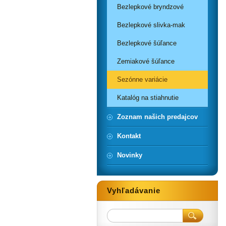
Bezlepkové bryndzové
Bezlepkové slivka-mak
Bezlepkové šúľance
Zemiakové šúľance
Sezónne variácie
Katalóg na stiahnutie
Zoznam našich predajcov
Kontakt
Novinky
Vyhľadávanie